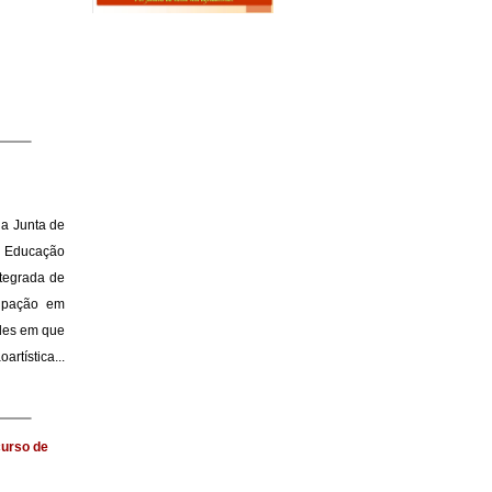
da Junta de
e Educação
ntegrada de
cipação em
ades em que
rtística...
urso de