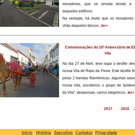
moradores, que se arrasta desde a c
daqueles edifícios.
Na verdade, há muito que os moradores 
chão daqueles blocos...
ler+
Comemorações do 10º Aniversário de E
Vila
No dia 27 de Abril, teve lugar o desfile etn
nossa Vila de Rabo de Peixe. Este desfile f
pelas 2 bandas filarmónicas, algumas ass
nossa Vila, escoteiros, o grupo de tambo
da Vila", despensas, carros alegóricos...
ler+
2017
2016