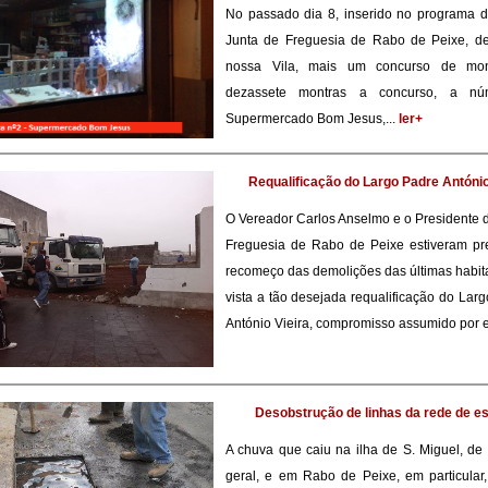
No passado dia 8, inserido no programa d
Junta de Freguesia de Rabo de Peixe, de
nossa Vila, mais um concurso de mon
dezassete montras a concurso, a n
Supermercado Bom Jesus,...
ler+
Requalificação do Largo Padre António
O Vereador Carlos Anselmo e o Presidente 
Freguesia de Rabo de Peixe estiveram pr
recomeço das demolições das últimas habi
vista a tão desejada requalificação do Lar
António Vieira, compromisso assumido por es
Desobstrução de linhas da rede de e
A chuva que caiu na ilha de S. Miguel, d
geral, e em Rabo de Peixe, em particular