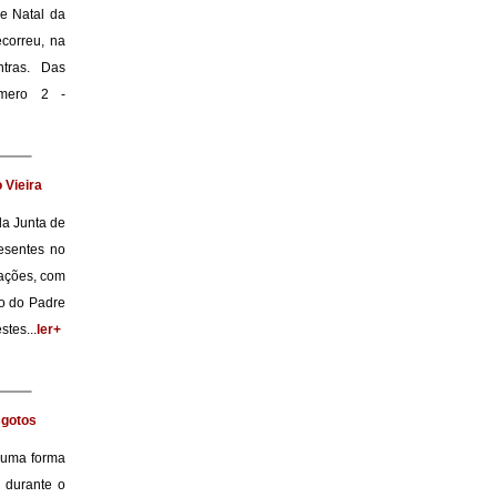
e Natal da
correu, na
tras. Das
úmero 2 -
 Vieira
da Junta de
esentes no
tações, com
go do Padre
tes...
ler+
sgotos
e uma forma
, durante o