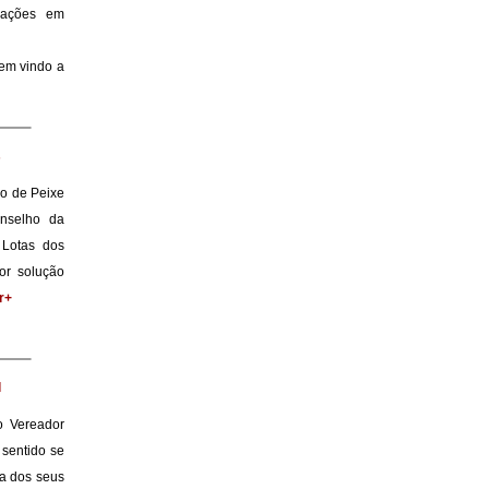
dações em
em vindo a
s
bo de Peixe
onselho da
 Lotas dos
or solução
r+
l
do Vereador
 sentido se
ma dos seus