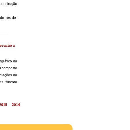
onstrução
do rés-do-
levação a
ográfico da
oi composto
ociações da
res "Âncora
2015
2014